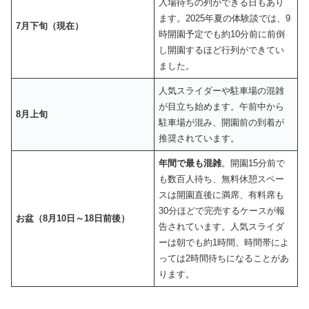
入場待ちの列ができる日もあり
ます。2025年夏の体験談では、9
7月下旬（現在）
時開園予定でも約10分前に前倒
し開園するほど行列ができてい
ました。
人気スライダーや駐車場の混雑
が目立ち始めます。午前中から
8月上旬
駐車場が混み、開園前の到着が
推奨されています。
年間で最も混雑
。開園15分前で
も数百人待ち、無料休憩スペー
スは開園直後に満席、有料席も
30分ほどで完売するケースが報
お盆（8月10日～18日前後）
告されています。人気スライダ
ーは朝でも約1時間、時間帯によ
っては2時間待ちになることがあ
ります。