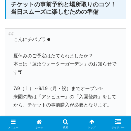
チケットの事前予約と場所取りのコツ！
当日スムーズに楽しむための準備
こんにチバプラ☻
夏休みのご予定はたてられましたか？
本日は「蓮沼ウォーターガーデン」のお知らせで
す🌴
7/9（土）～9/19（月・祝）までオープン✨
来園の際は『アソビュー』の「入園登録」をして
から、チケットの事前購入が必要となります。
千葉県最大級のウォーターパークへ出かけません
メニュー
ホーム
検索
トップ
サイドバー
か？
pic.twitter.com/r2reZ0Tdi2