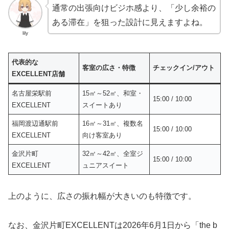
通常の出張向けビジホ感より、「少し余裕の
ある滞在」を狙った設計に見えますよね。
lily
代表的な
客室の広さ・特徴
チェックイン/アウト
EXCELLENT店舗
名古屋栄駅前
15㎡～52㎡、和室・
15:00 / 10:00
EXCELLENT
スイートあり
福岡渡辺通駅前
16㎡～31㎡、複数名
15:00 / 10:00
EXCELLENT
向け客室あり
金沢片町
32㎡～42㎡、全室ジ
15:00 / 10:00
EXCELLENT
ュニアスイート
上のように、広さの振れ幅が大きいのも特徴です。
なお、金沢片町EXCELLENTは2026年6月1日から「the b