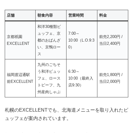
店舗
朝食内容
営業時間
料金
和洋30種類ビ
ュッフェ、京
7:00～
京都祇園
前売2,200円 /
都のおばんざ
10:00（L.O.9:3
EXCELLENT
当日2,400円
い、京鴨ロー
0）
ス
九州のごちそ
う和洋ビュッ
6:30～
福岡渡辺通駅
前売1,800円 /
フェ、ロース
10:00（最終入
前EXCELLENT
当日2,000円
トビーフ、九
店9:30）
州産肉しゃぶ
札幌のEXCELLENTでも、北海道メニューを取り入れたビ
ュッフェが案内されています。