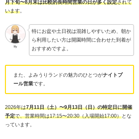
月下旬〜8月末は比較的長時間営業の日が多く設定
されて
います
。
特にお盆や土日祝は混雑しやすいため、朝か
ら利用したい方は開園時間に合わせた到着が
lily
おすすめですよ。
また、よみうりランドの魅力のひとつが
ナイトプ
ール営業
です。
2026年は
7月11日（土）〜9月13日（日）の特定日に開催
予定
で、営業時間は17:15〜20:30（入場開始17:00）
とな
っています。