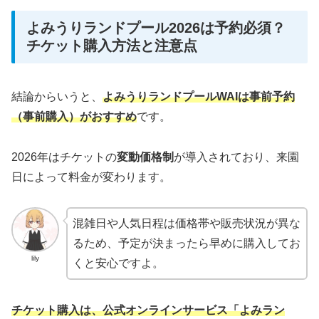
よみうりランドプール2026は予約必須？
チケット購入方法と注意点
結論からいうと、
よみうりランドプールWAIは事前予約
（事前購入）がおすすめ
です。
2026年はチケットの
変動価格制
が導入されており、来園
日によって料金が変わります。
混雑日や人気日程は価格帯や販売状況が異な
るため、予定が決まったら早めに購入してお
lily
くと安心ですよ。
チケット購入は、公式オンラインサービス「よみラン