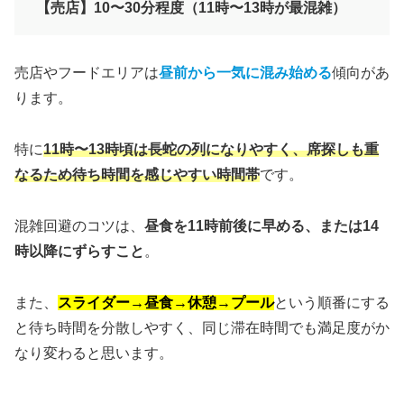
【売店】10〜30分程度（11時〜13時が最混雑）
売店やフードエリアは
昼前から一気に混み始める
傾向があ
ります。
特に
11時〜13時頃は長蛇の列になりやすく、席探しも重
なるため待ち時間を感じやすい時間帯
です。
混雑回避のコツは、
昼食を11時前後に早める、または14
時以降にずらすこと
。
また、
スライダー→昼食→休憩→プール
という順番にする
と待ち時間を分散しやすく、同じ滞在時間でも満足度がか
なり変わると思います。