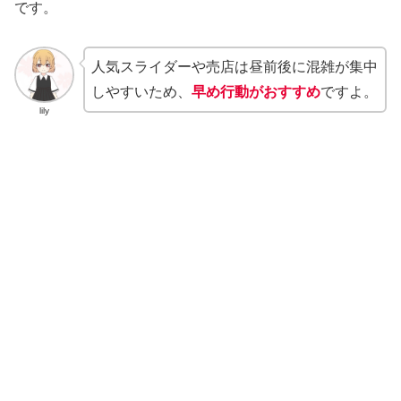
です。
人気スライダーや売店は昼前後に混雑が集中
しやすいため、
早め行動がおすすめ
ですよ。
lily