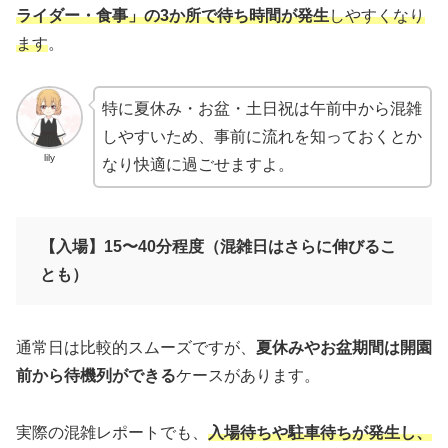
ライダー・食事」の3か所で待ち時間が発生
しやすくなり
ます
。
特に夏休み・お盆・土日祝は午前中から混雑
しやすいため、事前に流れを知っておくとか
lily
なり快適に過ごせますよ。
【入場】15〜40分程度（混雑日はさらに伸びるこ
とも）
通常日は比較的スムーズですが、
夏休みやお盆期間は開園
前から待機列ができる
ケースがあります。
実際の混雑レポートでも、
入場待ちや駐車待ちが発生し、