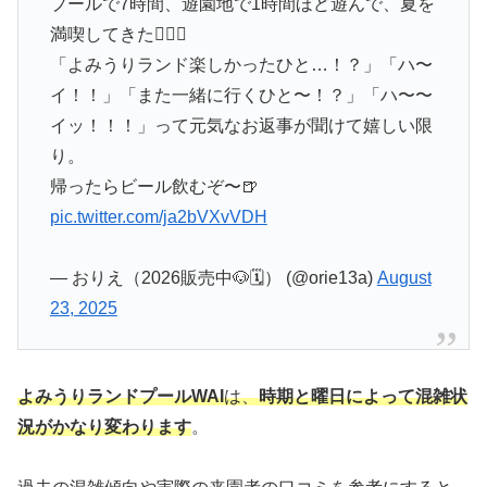
プールで7時間、遊園地で1時間ほど遊んで、夏を
満喫してきた🏊‍♀️🍧
「よみうりランド楽しかったひと…！？」「ハ〜
イ！！」「また一緒に行くひと〜！？」「ハ〜〜
イッ！！！」って元気なお返事が聞けて嬉しい限
り。
帰ったらビール飲むぞ〜🍺
pic.twitter.com/ja2bVXvVDH
— おりえ（2026販売中🐶🗓️） (@orie13a)
August
23, 2025
よみうりランドプールWAI
は、
時期と曜日によって混雑状
況がかなり変わります
。