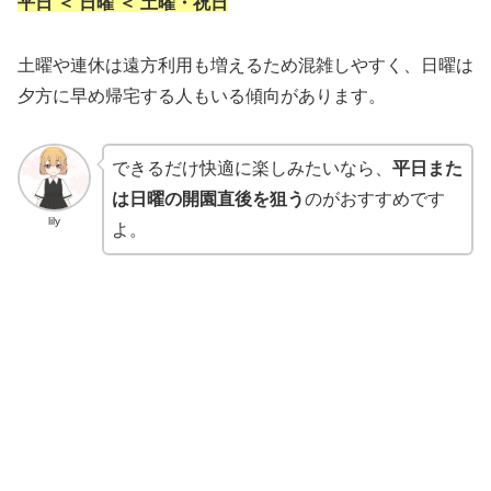
平日 ＜ 日曜 ＜ 土曜・祝日
土曜や連休は遠方利用も増えるため混雑しやすく、日曜は
夕方に早め帰宅する人もいる傾向があります。
できるだけ快適に楽しみたいなら、
平日また
は日曜の開園直後を狙う
のがおすすめです
lily
よ。