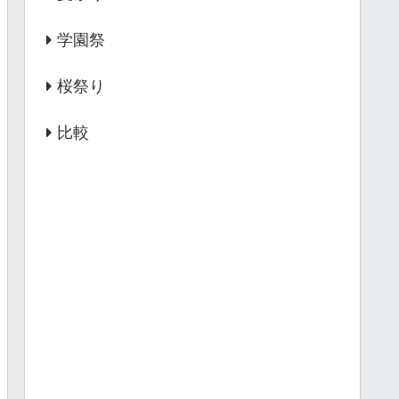
学園祭
桜祭り
比較