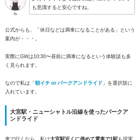
も意識すると安心ですね。
lily
公式からも、「休日などは満車になることがある」という
案内が・・・。
実際にGWは10:30〜昼前に満車になるという体験談も多
く見られます。
なので私は「
朝イチ or パークアンドライド
」を選択肢に
入れています。
大宮駅・ニューシャトル沿線を使ったパークア
ンドライド
車で行くなら、私は
大宮駅近くに停めて電車で1駅
も現実