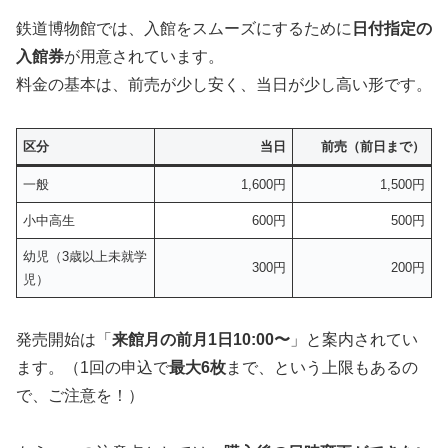
鉄道博物館では、入館をスムーズにするために
日付指定の
入館券
が用意されています。
料金の基本は、前売が少し安く、当日が少し高い形です。
区分
当日
前売（前日まで）
一般
1,600円
1,500円
小中高生
600円
500円
幼児（3歳以上未就学
300円
200円
児）
発売開始は「
来館月の前月1日10:00〜
」と案内されてい
ます。（1回の申込で
最大6枚
まで、という上限もあるの
で、ご注意を！）