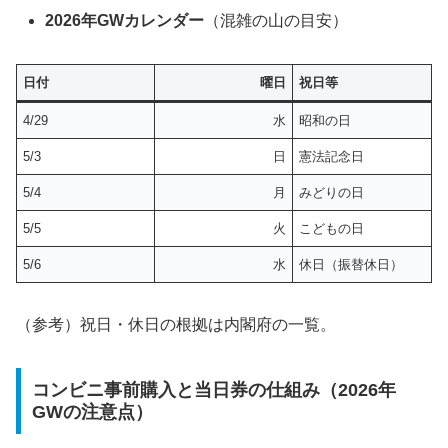
2026年GWカレンダー
（混雑の山の目安）
日付
曜日
祝日等
4/29
水
昭和の日
5/3
日
憲法記念日
5/4
月
みどりの日
5/5
火
こどもの日
5/6
水
休日（振替休日）
（参考）祝日・休日の根拠は内閣府の一覧。
コンビニ事前購入と当日券の仕組み（2026年
GWの注意点）