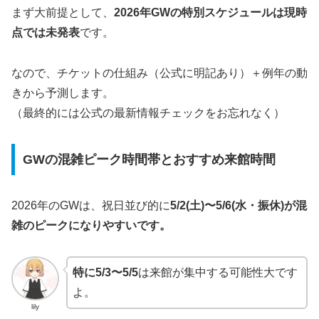
まず大前提として、
2026年GWの特別スケジュールは現時
点では未発表
です。
なので、チケットの仕組み（公式に明記あり）＋例年の動
きから予測します。
（最終的には公式の最新情報チェックをお忘れなく）
GWの混雑ピーク時間帯とおすすめ来館時間
2026年のGWは、祝日並び的に
5/2(土)〜5/6(水・振休)が混
雑のピークになりやすいです。
特に5/3〜5/5
は来館が集中する可能性大です
よ。
lily