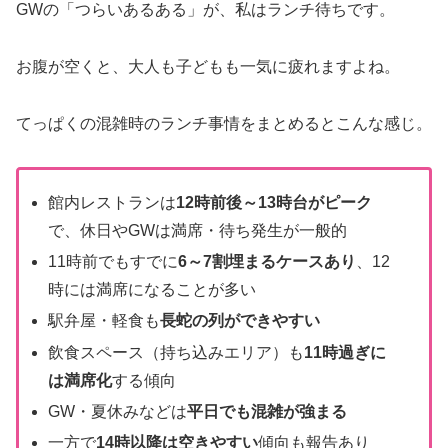
GWの「つらいあるある」が、私はランチ待ちです。
お腹が空くと、大人も子どもも一気に疲れますよね。
てっぱくの混雑時のランチ事情をまとめるとこんな感じ。
館内レストランは
12時前後～13時台がピーク
で、休日やGWは満席・待ち発生が一般的
11時前でもすでに
6～7割埋まるケースあり
、12
時には満席になることが多い
駅弁屋・軽食も
長蛇の列ができやすい
飲食スペース（持ち込みエリア）も
11時過ぎに
は満席化
する傾向
GW・夏休みなどは
平日でも混雑が強まる
一方で
14時以降は空きやすい
傾向も報告あり