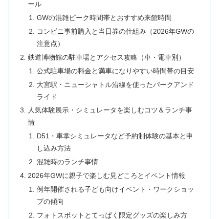
ール
GWの混雑ピーク時間帯とおすすめ来館時間
コンビニ事前購入と当日券の仕組み（2026年GWの
注意点）
鉄道博物館の駐車場とアクセス攻略（車・電車別）
公式駐車場の料金と満車になりやすい時間帯の目安
大宮駅・ニューシャトル沿線を使ったパークアンド
ライド
人気体験展示・シミュレータを楽しむコツ＆ランチ事
情
D51・車掌シミュレータなど予約制体験の基本と申
し込み方法
混雑時のランチ事情
2026年GWに親子で楽しむ見どころとイベント情報
例年開催される子ども向けイベント・ワークショッ
プの傾向
フォトスポットとてっぱく限定グッズの楽しみ方