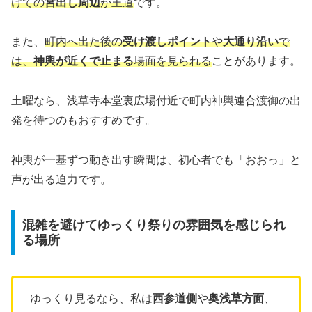
けての
宮出し周辺
が王道
です。
また、
町内へ出た後の
受け渡しポイント
や
大通り沿い
で
は、
神輿が近くで止まる
場面を見られる
ことがあります。
土曜なら、浅草寺本堂裏広場付近で町内神輿連合渡御の出
発を待つのもおすすめです。
神輿が一基ずつ動き出す瞬間は、初心者でも「おおっ」と
声が出る迫力です。
混雑を避けてゆっくり祭りの雰囲気を感じられ
る場所
ゆっくり見るなら、私は
西参道側
や
奥浅草方面
、