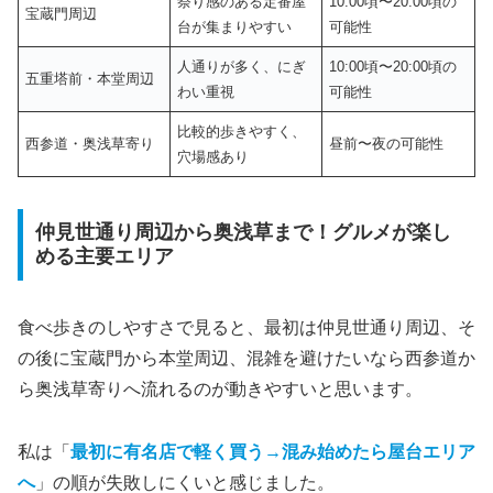
祭り感のある定番屋
10:00頃〜20:00頃の
宝蔵門周辺
台が集まりやすい
可能性
人通りが多く、にぎ
10:00頃〜20:00頃の
五重塔前・本堂周辺
わい重視
可能性
比較的歩きやすく、
西参道・奥浅草寄り
昼前〜夜の可能性
穴場感あり
仲見世通り周辺から奥浅草まで！グルメが楽し
める主要エリア
食べ歩きのしやすさで見ると、最初は仲見世通り周辺、そ
の後に宝蔵門から本堂周辺、混雑を避けたいなら西参道か
ら奥浅草寄りへ流れるのが動きやすいと思います。
私は「
最初に有名店で軽く買う→混み始めたら屋台エリア
へ
」の順が失敗しにくいと感じました。