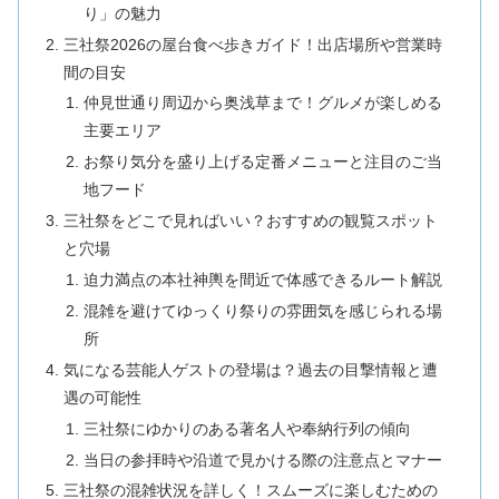
り」の魅力
三社祭2026の屋台食べ歩きガイド！出店場所や営業時
間の目安
仲見世通り周辺から奥浅草まで！グルメが楽しめる
主要エリア
お祭り気分を盛り上げる定番メニューと注目のご当
地フード
三社祭をどこで見ればいい？おすすめの観覧スポット
と穴場
迫力満点の本社神輿を間近で体感できるルート解説
混雑を避けてゆっくり祭りの雰囲気を感じられる場
所
気になる芸能人ゲストの登場は？過去の目撃情報と遭
遇の可能性
三社祭にゆかりのある著名人や奉納行列の傾向
当日の参拝時や沿道で見かける際の注意点とマナー
三社祭の混雑状況を詳しく！スムーズに楽しむための