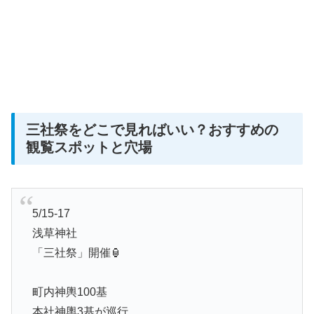
三社祭をどこで見ればいい？おすすめの
観覧スポットと穴場
5/15-17
浅草神社
「三社祭」開催🏮
町内神輿100基
本社神輿3基が巡行