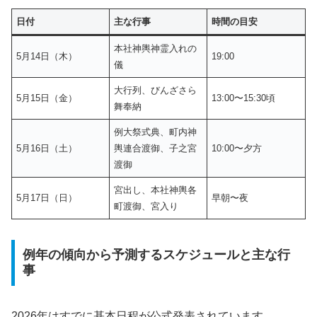
日付
主な行事
時間の目安
本社神輿神霊入れの
5月14日（木）
19:00
儀
大行列、びんざさら
5月15日（金）
13:00〜15:30頃
舞奉納
例大祭式典、町内神
5月16日（土）
輿連合渡御、子之宮
10:00〜夕方
渡御
宮出し、本社神輿各
5月17日（日）
早朝〜夜
町渡御、宮入り
例年の傾向から予測するスケジュールと主な行
事
2026年はすでに基本日程が公式発表されています。