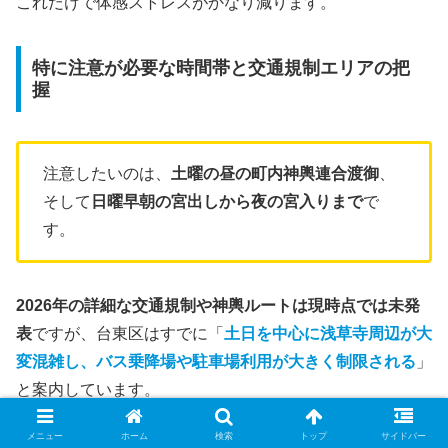
これだけで体感ストレスがかなり減ります。
特に注意が必要な時間帯と交通規制エリアの把
握
注意したいのは、
土曜の昼の町内神輿連合渡御
、
そして
日曜早朝の宮出しから夜の宮入りまで
で
す。
2026年の詳細な交通規制や神輿ルートは現時点では未発
表
ですが、台東区はすでに「
土日を中心に浅草寺周辺が大
変混雑し、バス乗降場や駐車場利用が大きく制限される
」
と案内しています。
メニュー
ホーム
検索
トップ
サイドバー
前年は二天門乗車場や雷門通り降車場の制限もありまし