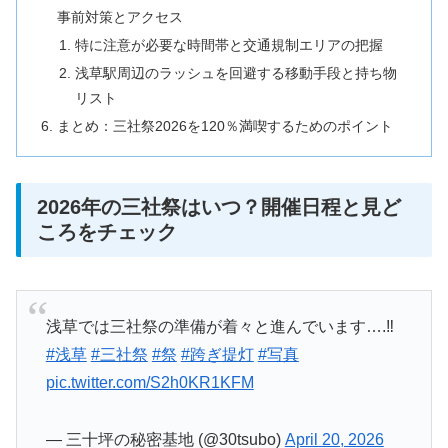
事前対策とアクセス
特に注意が必要な時間帯と交通規制エリアの把握
浅草駅周辺のラッシュを回避する移動手段と持ち物
リスト
まとめ：三社祭2026を120％満喫するためのポイント
2026年の三社祭はいつ？開催日程と見ど
ころをチェック
浅草では三社祭の準備が着々と進んでいます….‼︎
#浅草
#三社祭
#祭
#跨ぎ提灯
#写真
pic.twitter.com/S2h0KR1KFM
— 三十坪の秘密基地 (@30tsubo)
April 20, 2026