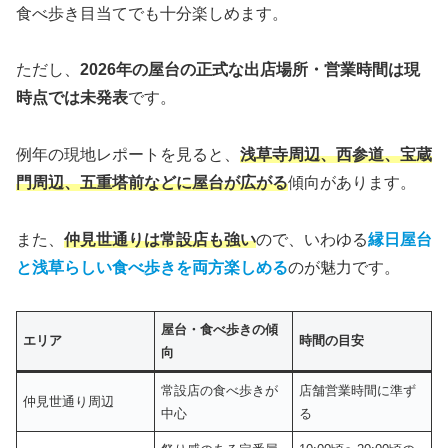
食べ歩き目当てでも十分楽しめます。
ただし、
2026年の屋台の正式な出店場所・営業時間は現
時点では未発表
です。
例年の現地レポートを見ると、
浅草寺周辺、西参道、宝蔵
門周辺、五重塔前などに屋台が広がる
傾向があります。
また、
仲見世通りは常設店も強い
ので、いわゆる
縁日屋台
と浅草らしい食べ歩きを両方楽しめる
のが魅力です。
屋台・食べ歩きの傾
エリア
時間の目安
向
常設店の食べ歩きが
店舗営業時間に準ず
仲見世通り周辺
中心
る