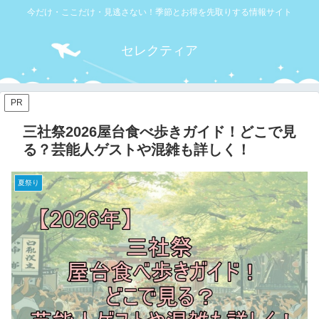
今だけ・ここだけ・見逃さない！季節とお得を先取りする情報サイト
セレクティア
PR
三社祭2026屋台食べ歩きガイド！どこで見
る？芸能人ゲストや混雑も詳しく！
夏祭り