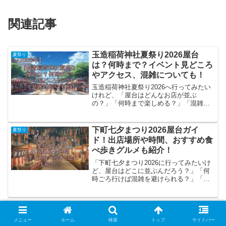
関連記事
玉造稲荷神社夏祭り2026屋台
夏祭り
は？何時まで？イベント見どころ
やアクセス、混雑についても！
玉造稲荷神社夏祭り2026へ行ってみたい
けれど、「屋台はどんなお店が並ぶ
の？」「何時まで楽しめる？」「混雑は
どれくらい？」と気になっている方も多
いのではないでしょうか。毎年多くの人
でにぎわう玉造稲荷神社の夏祭りは、屋
下町七夕まつり2026屋台ガイ
夏祭り
台グルメはもちろん、子ど...
ド！出店場所や時間、おすすめ食
べ歩きグルメも紹介！
「下町七夕まつり2026に行ってみたいけ
ど、屋台はどこに並ぶんだろう？」「何
時ごろ行けば混雑を避けられる？」「せ
っかくなら人気の食べ歩きグルメも楽し
みたい！」そんなふうに気になって検索
していませんか？お祭り当日は人が多い
生根神社祭り2026屋台まとめ！
夏祭り
ので、事前に屋台の出...
出店場所や営業時間、混雑、見ど
メニュー
ホーム
検索
トップ
サイドバー
ころは？