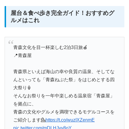
屋台＆食べ歩き完全ガイド！おすすめグ
ルメはこれ
青森文化を目一杯楽しむ2泊3日旅🍎
📍青森屋
青森県といえば海山の幸や良質の温泉、そしてな
んといっても「青森ねぶた祭」をはじめとする四
大祭り🏮
そんなお祭りを一年中楽しめる温泉宿「青森屋」
を拠点に、
青森の文化やグルメを満喫できるモデルコースを
ご紹介します💁
https://t.co/wuzIXZenmE
pic.twitter.com/mDLHJvy8oY