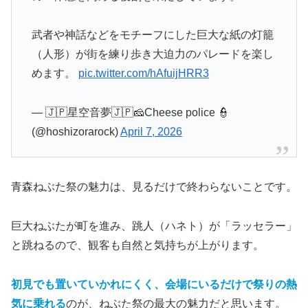
武者や神話などをモチーフにした巨大な紙の灯籠
（人形）が街を練り歩き大迫力のパレードを楽し
めます。
pic.twitter.com/hAfuijHRR3
— 🇯🇵星空音夢🇯🇵🧀Cheese police 👮
(@hoshizorarock)
April 7, 2026
青森ねぶた祭の魅力は、見るだけで終わらないことです。
巨大ねぶたが町を進み、跳人（ハネト）が「ラッセラー」
と跳ねるので、観客も自然と気持ちが上がります。
初見でも置いていかれにくく、会場にいるだけで祭りの熱
気に乗れる
のが、ねぶた祭の最大の魅力だと思います。