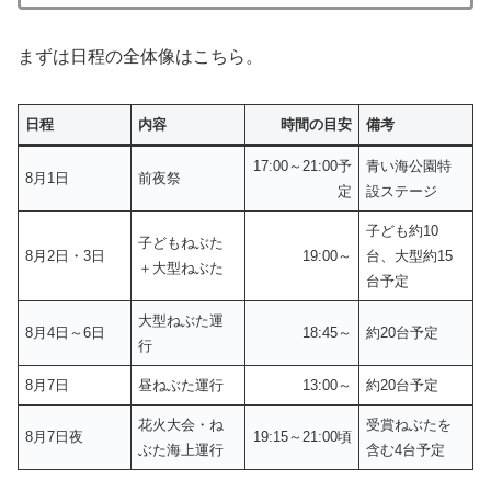
まずは日程の全体像はこちら。
日程
内容
時間の目安
備考
17:00～21:00予
青い海公園特
8月1日
前夜祭
定
設ステージ
子ども約10
子どもねぶた
8月2日・3日
19:00～
台、大型約15
＋大型ねぶた
台予定
大型ねぶた運
8月4日～6日
18:45～
約20台予定
行
8月7日
昼ねぶた運行
13:00～
約20台予定
花火大会・ね
受賞ねぶたを
8月7日夜
19:15～21:00頃
ぶた海上運行
含む4台予定