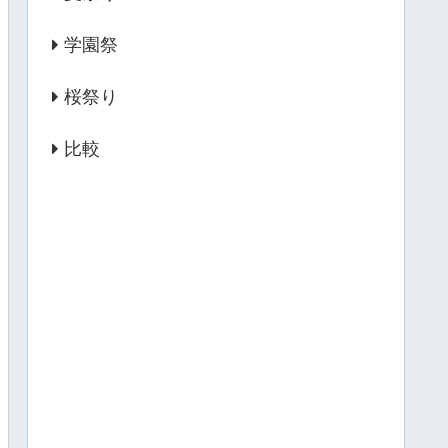
学園祭
桜祭り
比較