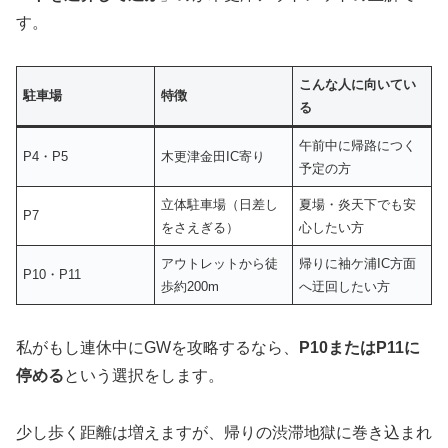
す。
こんな人に向いてい
駐車場
特徴
る
午前中に帰路につく
P4・P5
木更津金田IC寄り
予定の方
立体駐車場（日差し
夏場・炎天下でも安
P7
をさえぎる）
心したい方
アウトレットから徒
帰りに袖ケ浦IC方面
P10・P11
歩約200m
へ迂回したい方
私がもし連休中にGWを攻略するなら、
P10またはP11に
停める
という選択をします。
少し歩く距離は増えますが、帰りの渋滞地獄に巻き込まれ