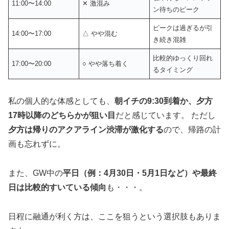
11:00〜14:00
✕ 激混み
ン待ちのピーク
ピークは過ぎるが引
14:00〜17:00
△ やや混む
き続き混雑
比較的ゆっくり回れ
17:00〜20:00
○ やや落ち着く
るタイミング
私の個人的な体感としても、
朝イチの9:30到着か、夕方
17時以降のどちらかが狙い目
だと感じています。 ただし
夕方は帰りのアクアライン渋滞が激化する
ので、帰路の計
画も忘れずに。
また、GW中の
平日（例：4月30日・5月1日など）や最終
日は比較的すいている傾向
も・・・。
日程に融通が利く方は、ここを狙うという選択肢もありま