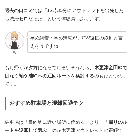
過去の口コミでは「12時35分にアウトレットを出発した
ら渋滞ゼロだった」という体験談もあります。
早め到着・早め帰宅が、GW遠征の鉄則と言
えそうですね。
lily
もし帰りが夕方になってしまいそうなら、
木更津金田ICで
はなく袖ケ浦ICへの迂回ルート
を検討するのもひとつの手
です。
おすすめ駐車場と混雑回避テク
駐車場は「目的地に近い場所に停める」より、「
帰りのル
ートを逆算して選ぶ
」のが木更津アウトレットの正解で