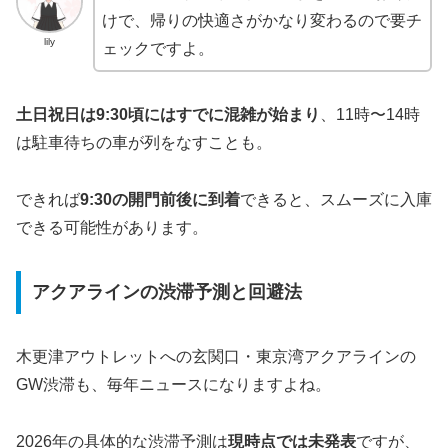
けで、帰りの快適さがかなり変わるので要チ
lily
ェックですよ。
土日祝日は9:30頃にはすでに混雑が始まり
、11時〜14時
は駐車待ちの車が列をなすことも。
できれば
9:30の開門前後に到着
できると、スムーズに入庫
できる可能性があります。
アクアラインの渋滞予測と回避法
木更津アウトレットへの玄関口・東京湾アクアラインの
GW渋滞も、毎年ニュースになりますよね。
2026年の具体的な渋滞予測は
現時点では未発表
ですが、