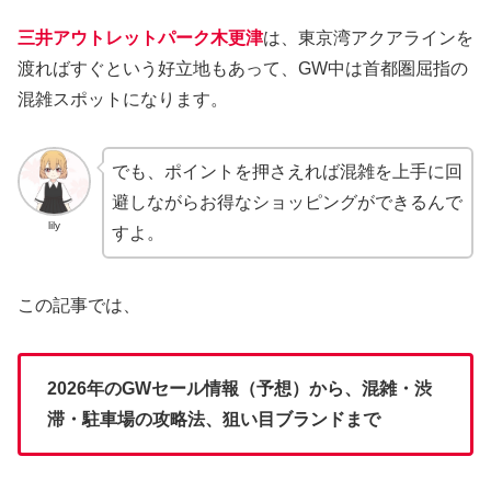
三井アウトレットパーク木更津
は、東京湾アクアラインを
渡ればすぐという好立地もあって、GW中は首都圏屈指の
混雑スポットになります。
でも、ポイントを押さえれば混雑を上手に回
避しながらお得なショッピングができるんで
lily
すよ。
この記事では、
2026年のGWセール情報（予想）から、混雑・渋
滞・駐車場の攻略法、狙い目ブランドまで