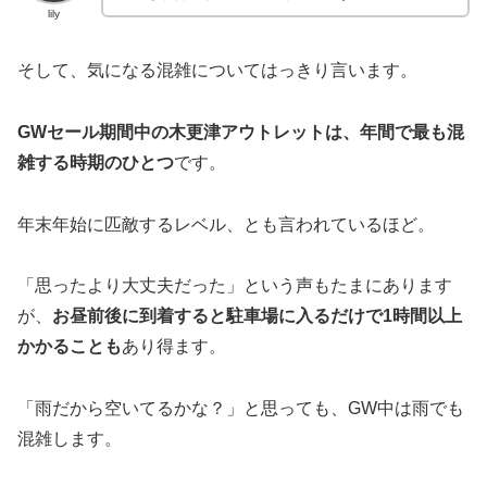
lily
そして、気になる混雑についてはっきり言います。
GWセール期間中の木更津アウトレットは、年間で最も混
雑する時期のひとつ
です。
年末年始に匹敵するレベル、とも言われているほど。
「思ったより大丈夫だった」という声もたまにあります
が、
お昼前後に到着すると駐車場に入るだけで1時間以上
かかることも
あり得ます。
「雨だから空いてるかな？」と思っても、GW中は雨でも
混雑します。