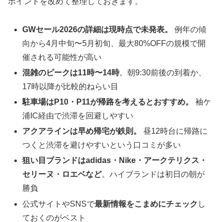
ポイントを改めて整理しておきます。
GWセール2026の詳細は現時点で未発表。
例年の傾
向から4月中旬〜5月初旬、最大80%OFFの規模で開
催される可能性が高い
混雑のピークは11時〜14時
。朝9:30前後の到着か、
17時以降が比較的ねらい目
駐車場はP10・P11が帰路を考えるとおすすめ。
袖ケ
浦IC経由で渋滞を回避しやすい
アクアラインは早め帰宅が鉄則。
昼12時台に帰路に
つくと渋滞を避けやすいという口コミが多い
狙い目ブランドはadidas・Nike・アークテリクス・
セリーヌ・ロエベなど
。ハイブランドは初日の朝が
勝負
公式サイトやSNSで
最新情報をこまめにチェック
し
ておくのがベスト