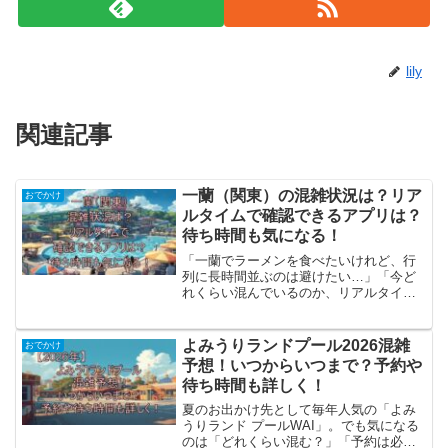
lily
関連記事
一蘭（関東）の混雑状況は？リア
おでかけ
ルタイムで確認できるアプリは？
待ち時間も気になる！
「一蘭でラーメンを食べたいけれど、行
列に長時間並ぶのは避けたい…」「今ど
れくらい混んでいるのか、リアルタイム
で確認できないかな？」と気になってい
ませんか？lily人気の一蘭だからこそ、特
に土日祝・お盆・夏休みなどの長期休み
よみうりランドプール2026混雑
おでかけ
やランチ・夕食の時...
予想！いつからいつまで？予約や
待ち時間も詳しく！
夏のお出かけ先として毎年人気の「よみ
うりランド プールWAI」。でも気になる
のは「どれくらい混む？」「予約は必