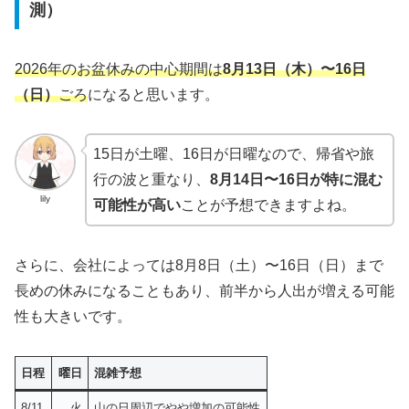
測）
2026年のお盆休みの中心期間は
8月13日（木）〜16日
（日）
ごろ
になると思います。
15日が土曜、16日が日曜なので、帰省や旅
行の波と重なり、
8月14日〜16日が特に混む
lily
可能性が高い
ことが予想できますよね。
さらに、会社によっては8月8日（土）〜16日（日）まで
長めの休みになることもあり、前半から人出が増える可能
性も大きいです。
日程
曜日
混雑予想
8/11
火
山の日周辺でやや増加の可能性