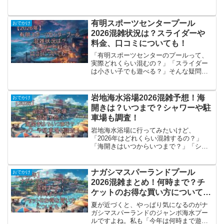
要？」「待ち時間は長い？」という点で
すよね。lilyせっかく行くなら、できるだ
け混雑を避けて快適に楽しみたいですよ
有明スポーツセンタープール
おでかけ
ね。この記事では...
2026混雑状況は？スライダーや
料金、口コミについても！
「有明スポーツセンターのプールって、
実際どれくらい混むの？」「スライダー
は小さい子でも遊べる？」そんな疑問を
まとめて解決できるように、最新の公式
情報と口コミ系の情報を照らし合わせな
がら、わかりやすく整理しました。私が
岩地海水浴場2026混雑予想！海
おでかけ
調べていてまず感じたのは...
開きは？いつまで？シャワーや駐
車場も調査！
岩地海水浴場に行ってみたいけど、
「2026年はどれくらい混雑するの？」
「海開きはいつからいつまで？」「シャ
ワーや駐車場はあるの？」と気になって
いる方も多いのではないでしょうか。岩
地海水浴場は、透明度の高い海と遠浅の
ナガシマスパーランドプール
おでかけ
ビーチが魅力で、家族連れや...
2026混雑まとめ！何時まで？チ
ケットのお得な買い方について
も！
夏が近づくと、やっぱり気になるのがナ
ガシマスパーランドのジャンボ海水プー
ルですよね。私も「今年は何時まで遊べ