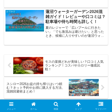
るの？」「お盆はどれくらい混む？」と
毎年のように調べてしまいます。lilyせっ
かく行くなら、混雑でヘトヘトになるよ
蓮沼ウォーターガーデン2026混
おでかけ
り、事前にコツを押...
雑ガイド！レビューや口コミは？
駐車場や待ち時間も詳しく！
夏のレジャーで「広いプールに行きた
い」「でも激混みは避けたい」と思った
とき、候補に入りやすいのが蓮沼ウォー
ターガーデンです。私も調べていて感じ
たのですが、ここは“広さと遊びの種類”が
本当に強い一方で、行く日や到着時間を
間違えると体力をかなり...
モスの菜摘どれが美味しい？口コミ人気
ランキング！コスパやカロリー徹底比
較！
スシロー2026お盆の持ち帰りはいつ頼
む？ネット予約やお得に購入する方法、
混雑回避術まとめ！
コメント
メニュー
ホーム
検索
トップ
サイドバー