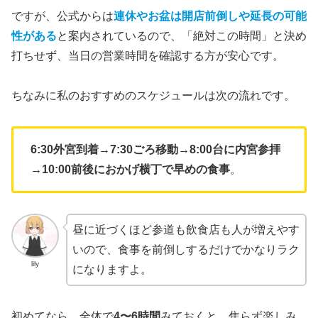
ですが、公式からは
連休やお盆は開店前倒しや延長の可能
性がある
と案内されているので、「絶対この時間」と決め
打ちせず、当日の営業時間を確認する方が安心です。
ちなみに私のおすすめのスケジュールは次の流れです。
6:30外宮到着→7:30ごろ移動→8:00台に内宮参拝
→10:00前後におかげ横丁で早めの食事
。
昼に近づくほど参道も飲食店も人が増えやす
いので、食事を前倒しするだけでかなりラク
lily
になりますよ。
初めてなら、全体で
4〜6時間
みておくと、焦らず楽しみ