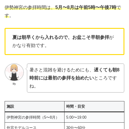
伊勢神宮の参拝時間は、
5月〜8月は午前5時〜午後7時
で
す
。
夏は朝早くから入れるので、お盆こそ早朝参拝
が
かなり有効です。
暑さと混雑を避けるためにも、
遅くても朝8
時前には最初の参拝を始めたい
ところです
lily
ね。
施設
時間・目安
伊勢神宮の参拝時間（5〜8月）
5:00〜19:00
外宮モデルコース
30分〜60分