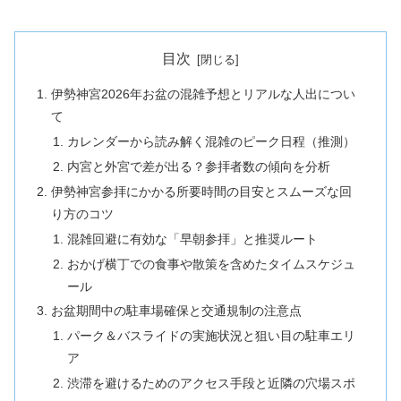
目次
伊勢神宮2026年お盆の混雑予想とリアルな人出につい
て
カレンダーから読み解く混雑のピーク日程（推測）
内宮と外宮で差が出る？参拝者数の傾向を分析
伊勢神宮参拝にかかる所要時間の目安とスムーズな回
り方のコツ
混雑回避に有効な「早朝参拝」と推奨ルート
おかげ横丁での食事や散策を含めたタイムスケジュ
ール
お盆期間中の駐車場確保と交通規制の注意点
パーク＆バスライドの実施状況と狙い目の駐車エリ
ア
渋滞を避けるためのアクセス手段と近隣の穴場スポ