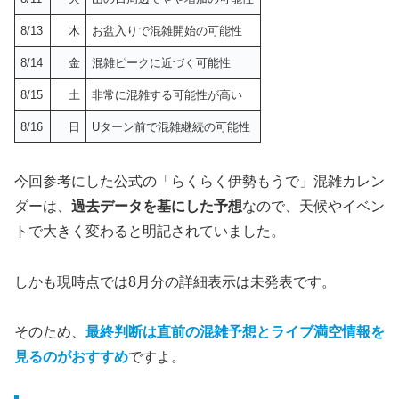
8/13
木
お盆入りで混雑開始の可能性
8/14
金
混雑ピークに近づく可能性
8/15
土
非常に混雑する可能性が高い
8/16
日
Uターン前で混雑継続の可能性
今回参考にした公式の「らくらく伊勢もうで」混雑カレン
ダーは、
過去データを基にした予想
なので、天候やイベン
トで大きく変わると明記されていました。
しかも現時点では8月分の詳細表示は未発表です。
そのため、
最終判断は直前の混雑予想とライブ満空情報を
見るのがおすすめ
ですよ。