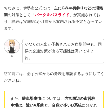
ちなみに、伊勢市公式では、主に
GWや初参りなどの混雑
期
の対策として「
パーク＆バスライド
」が実施されてお
り、詳細は実施約1か月前から案内される予定となってい
ます。
かなりの人出が予想されるお盆期間中も、同
様の交通対策が出る可能性は高いですよ
lily
ね。
訪問前には、必ず公式からの発表を確認するようにしてく
ださいね。
また、
駐車場事情
については、
内宮周辺の市営駐
車場は、近いA系統と、台数が多いB系統
に分かれ